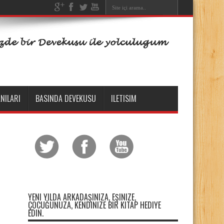
NILARI
BASINDA DEVEKUSU
ILETISIM
YENI YILDA ARKADAŞINIZA, EŞINIZE,
ÇOCUĞUNUZA, KENDINIZE BIR KITAP HEDIYE
EDIN.