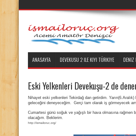
ANASAYFA
DEVEKUSU 2 ILE KIYI TÜRKIYE
DENIZ
Eski Yelkenleri Devekuşu-2 de den
Nihayet eski yelkenleri Tekirdağ dan getirdim. Yarın(6.Aralık)
geleceğini deneyeceğim.
Gerçi tam olarak iş görmeyecek a
Cumartesi günü soğuk ve yağışlı bir hava olmasına rağmen 
olacağım. Beklerim.
http://ismailoruc.org/