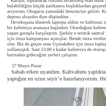
Karaya, toplanarak rıhtıma bırakılmış olan balık 
bulabildiğim küçük patikamsı boşluklardan geçerek
arıyorum. Otogarın yanındaki benzinciye gittim. K
deposu alsaydın diye düşündüm.
Devekuşuna dönerek laptopu aldım ve kablosuz in
bir kafeterya aramaya başladım. Oturduğum kafete
yapan gurupla karşılaştım. Şarköy e termik santral
için imza kampanyası açmışlar. Bende imza verdim
olur. Biz de geçen sene Uçmakdere için imza topla
yollamıştık. Saat 23.00 e kadar kafeterya da oturu
haritadan gideceğim yerleri çalıştım.
27 Mayıs Pazar
Sabah erken uyandım. Kahvaltımı yaptıkta
yaptığım en uzun seyir’e hazırlanıyorum. H