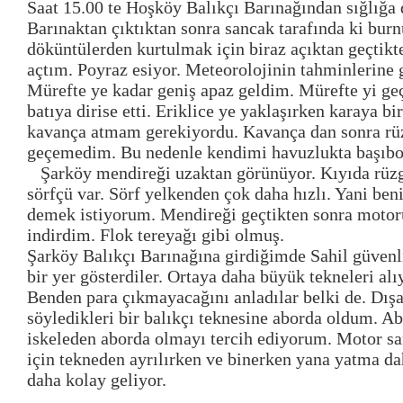
Saat 15.00 te Hoşköy Balıkçı Barınağından sığlığa 
Barınaktan çıktıktan sonra sancak tarafında ki bur
döküntülerden kurtulmak için biraz açıktan geçtikt
açtım. Poyraz esiyor. Meteorolojinin tahminlerine g
Mürefte ye kadar geniş apaz geldim. Mürefte yi geç
batıya dirise etti. Eriklice ye yaklaşırken karaya b
kavança atmam gerekiyordu. Kavança dan sonra rüz
geçemedim. Bu nedenle kendimi havuzlukta başıbo
Şarköy mendireği uzaktan görünüyor. Kıyıda rüzg
sörfçü var. Sörf yelkenden çok daha hızlı. Yani be
demek istiyorum. Mendireği geçtikten sonra motoru
indirdim. Flok tereyağı gibi olmuş.
Şarköy Balıkçı Barınağına girdiğimde Sahil güven
bir yer gösterdiler. Ortaya daha büyük tekneleri al
Benden para çıkmayacağını anladılar belki de. Dışa
söyledikleri bir balıkçı teknesine aborda oldum. Ab
iskeleden aborda olmayı tercih ediyorum. Motor sa
için tekneden ayrılırken ve binerken yana yatma da
daha kolay geliyor.