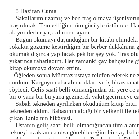
8 Haziran Cuma
Sakallarım uzamış ve ben traş olmaya üşeniyorum
traş olmak. Tembelliğim tüm gücüyle üstümde. Han
akıyor derler ya, o durumdayım.
Bugün okumayı düşündüğüm bir kitabi elimdeki 
sokakta gözüme kestirdiğim bir berber dükkânına 
okumak dışında yapılacak pek bir şey yok. Traş ol
yıkatınca rahatladım. Her zamanki çay bahçesine g
kitap okumaya devam ettim.
Öğleden sonra Mümtaz ustaya telefon ederek ne 
sordum. Kargoyu daha almadıkları ve iş biraz rahat
söyledi. Geliş saati belli olmadığından bir yere de
bir o yana bir bu yana gezinerek vakit geçirmeye ç
Sabah tekneden ayrılırken okuduğum kitap bitti.
tekneden aldım. Babasının aldığı bir yelkenli ile t
çıkan Tania nın hikâyesi.
Ustanın geliş saati belli olmadığından tüm alanı
tekneyi uzaktan da olsa görebileceğim bir çay bahç