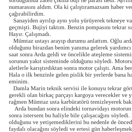
sorduğumda zaten çıkma buji ne parası dedi. Ayrılır
numarasını aldım. Ola ki çalıştıramazsam haber ve
çağırabilirdim.
Sanayiden ayrılıp aynı yolu yürüyerek tekneye va
geçmişti. Bujiyi taktım. Benzin pompasını tekrar sı
Hayır. Çalışmadı.
Mümtaz ustayı arayıp durumu anlattım. Oğlu arda
olduğunu birazdan benim yanıma gelerek yardımcı 
saat sonra Arda geldi ve öncelikle ateşleme sistemi
sorunun yakıt sisteminde olduğunu söyledi. Motoru
aletlerle karıştırdıktan sonra motor çalıştı. Ama be
Hala o ilk benzinle gelen pislik bir yerlerde bana h
eminim.
Damla Marin teknik servisi ile konuyu tekrar gör
gerekli olan birkaç parçayı kargoya verecekler ve 
rağmen Mümtaz usta karbüratörü temizleyerek bak
Arda bundan sonra elindeki tornavidayı motorun 
sonra istersem bu haliyle bile çalışacağını söyledi.
olduğunu ve yetişemediklerini bu nedenle de önce
faydalı olacağını söyledi ve ertesi gün haberleşmek