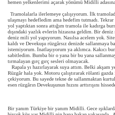
hemen yelkenlerimi açarak yönümü Midilli adasına
Tramolalarla ilerlemeye çalışıyorum. İlk tramola
ulaşmayı hedefledim ama hedefim tutmadı. Tekrar m
yol yaptıktan sonra attığım tramola ile kadırga bu
dışındaki yazlık evlerin hizasına geldim. Bir deniz 
deniz mili yol yapıyorum. Nasılsa acelem yok. Site
kaldı ve Devekuşu rüzgârsız denizde sallanmaya ba
istemiyorum. İnatlaşıyorum ya aklımca. Kakıcı bu
sabitledim. Bumba bir o yana bir bu yana sallanma
tırmalayan gırç gırç sesleri olmayacak.
Rapala yı hazırlayarak suya attım. Belki akşam 
Rüzgâr hala yok. Motoru çalıştırarak rölanti gazda il
çekiyorum. Bu sayede tekne de sallanmaktan kurtul
esen rüzgârın Devekuşunun hızını arttırışını hisse
Bir yanım Türkiye bir yanım Midilli. Gece ışıklard
birçok köy var Midilli nin bana bakan yakasında . 