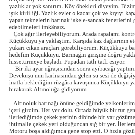
yazlıklar yok sanırım. Köy öbekleri diyeyim. Bizi
ışık kirliliği. Yazlık evler o kadar çok ve kıyıyı ka
yapan teknelerin barınak iskele-sancak fenerlerini 
edebilmeleri imkânsız.
Çok ağır ilerleyebiliyorum. Arada rapalamı kont
Küçükkuyu ya yaklaştım. Karşıda kaz dağlarının et
yukarı çıkan araçları görebiliyorum. Küçükkuyu b
hedefim Küçükkuyu. Barınağın girişine doğru yakla
hissettirmeye başladı. Pupadan tatlı tatlı esiyor.
Bir iki ayar uğraşısından sonra ayıbacağı yaptım
Devekuşu nun karinasından gelen su sesi de değişiy
inatla beklediğim rüzgâra kavuşunca Küçükkuyu y
bırakarak Altınoluğa gidiyorum.
Altınoluk barınağı önüne geldiğimde yelkenlerimi
içeri girdim. Her yer dolu. Ortada büyük bir tur ge
ilerlediğimde çekek yerinin dibinde bir yar gözüme
ihtimalle çekek yeri olduğundan sığ bir yer. İler
Motoru boşa aldığımda gene stop etti. O hızla göz