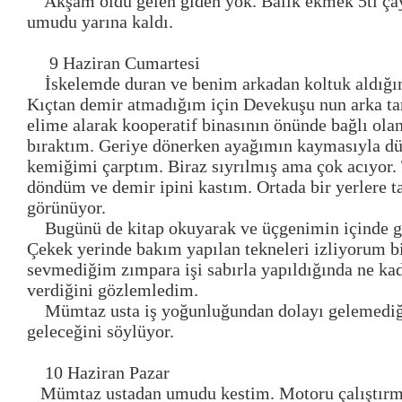
Akşam oldu gelen giden yok. Balık ekmek 5tl ça
umudu yarına kaldı.
9 Haziran Cumartesi
İskelemde duran ve benim arkadan koltuk aldığı
Kıçtan demir atmadığım için Devekuşu nun arka tar
elime alarak kooperatif binasının önünde bağlı ola
bıraktım. Geriye dönerken ayağımın kaymasıyla dü
kemiğimi çarptım. Biraz sıyrılmış ama çok acıyor
döndüm ve demir ipini kastım. Ortada bir yerlere ta
görünüyor.
Bugünü de kitap okuyarak ve üçgenimin içinde g
Çekek yerinde bakım yapılan tekneleri izliyorum 
sevmediğim zımpara işi sabırla yapıldığında ne kad
verdiğini gözlemledim.
Mümtaz usta iş yoğunluğundan dolayı gelemediğin
geleceğini söylüyor.
10 Haziran Pazar
Mümtaz ustadan umudu kestim. Motoru çalıştır