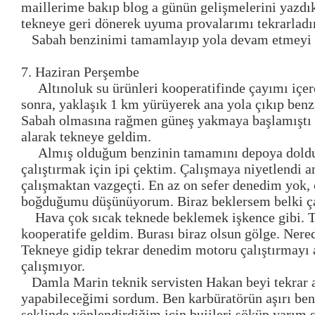
maillerime bakıp blog a günün gelişmelerini yazdık
tekneye geri dönerek uyuma provalarımı tekrarlad
Sabah benzinimi tamamlayıp yola devam etmeyi
7. Haziran Perşembe
Altınoluk su ürünleri kooperatifinde çayımı içe
sonra, yaklaşık 1 km yürüyerek ana yola çıkıp benz
Sabah olmasına rağmen güneş yakmaya başlamıştı b
alarak tekneye geldim.
Almış olduğum benzinin tamamını depoya dold
çalıştırmak için ipi çektim. Çalışmaya niyetlendi
çalışmaktan vazgeçti. En az on sefer denedim yok,
boğduğumu düşünüyorum. Biraz beklersem belki çal
Hava çok sıcak teknede beklemek işkence gibi. 
kooperatife geldim. Burası biraz olsun gölge. Nere
Tekneye gidip tekrar denedim motoru çalıştırmayı
çalışmıyor.
Damla Marin teknik servisten Hakan beyi tekrar 
yapabileceğimi sordum. Ben karbüratörün aşırı ben
şeklinde yönlendirdiğim için bujileri söküp yarım