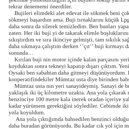
tekrar denememi önerdiler.
Bujileri elimdeki alet edevat ile sökmek beni ço
sökmeyi başardım ama. Buji tırnaklarını küçük Lp
daha sonra da silerek temizledim. Ben bunları yapa
zaten. Her iki buji yi de takarak elimle boşluklarını
sıkıştırdım ve sıra ikinciye gelmişti, tam sıkılık s
daha sıkmaya çalıştım derken ‘’çıt’’ buji kırmayı 
sonunda…
Kırılan buji nin motor içinde kalan parçasını y
koyduktan sonra tekneyi kapatıp dışarı çıktım. Yeni
Oysaki ben sabahtan daha gitmeyi düşünüyordum. 
kooperatifindekiler Mümtaz usta diye birinden bahs
Mümtaz usta nın yeri sanayideymiş. Sanayi de 
yaklaşık iki üç kilometre uzakta. Ana yola çıkara
benzinciye 100 metre kala inerek oradan içeriye ya
kadar yürümem gerektiğini söylediler. Cebimde iki
yola koyuldum.
Ana yola çıktığımda bahsedilen benzinci olduğu
daha buradan görünüyordu. Bu kadar cık yol için m