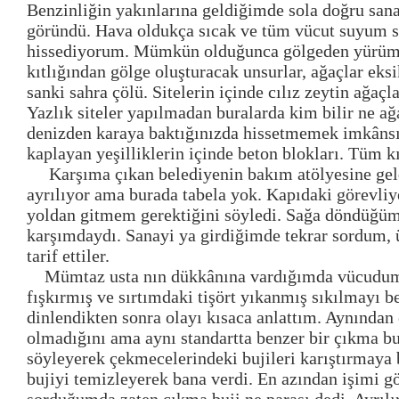
Benzinliğin yakınlarına geldiğimde sola doğru sanay
göründü. Hava oldukça sıcak ve tüm vücut suyum sa
hissediyorum. Mümkün olduğunca gölgeden yürüme
kıtlığından gölge oluşturacak unsurlar, ağaçlar ek
sanki sahra çölü. Sitelerin içinde cılız zeytin ağaçl
Yazlık siteler yapılmadan buralarda kim bilir ne ağ
denizden karaya baktığınızda hissetmemek imkânsı
kaplayan yeşilliklerin içinde beton blokları. Tüm k
Karşıma çıkan belediyenin bakım atölyesine gel
ayrılıyor ama burada tabela yok. Kapıdaki görevli
yoldan gitmem gerektiğini söyledi. Sağa döndüğümd
karşımdaydı. Sanayi ya girdiğimde tekrar sordum, 
tarif ettiler.
Mümtaz usta nın dükkânına vardığımda vücudum
fışkırmış ve sırtımdaki tişört yıkanmış sıkılmayı b
dinlendikten sonra olayı kısaca anlattım. Aynından 
olmadığını ama aynı standartta benzer bir çıkma bu
söyleyerek çekmecelerindeki bujileri karıştırmaya 
bujiyi temizleyerek bana verdi. En azından işimi 