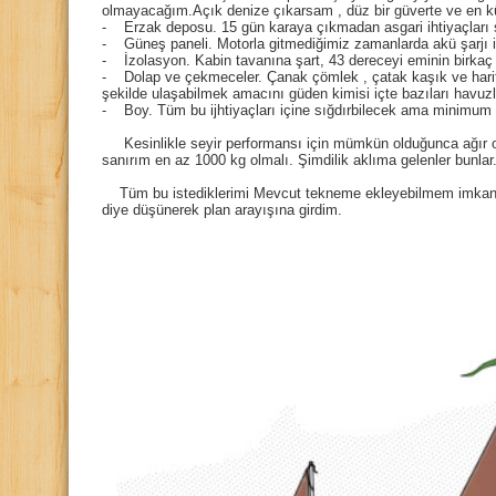
olmayacağım.Açık denize çıkarsam , düz bir güverte ve en k
- Erzak deposu. 15 gün karaya çıkmadan asgari ihtiyaçları
- Güneş paneli. Motorla gitmediğimiz zamanlarda akü şarjı i
- İzolasyon. Kabin tavanına şart, 43 dereceyi eminin birkaç 
- Dolap ve çekmeceler. Çanak çömlek , çatak kaşık ve harita 
şekilde ulaşabilmek amacını güden kimisi içte bazıları havuzl
- Boy. Tüm bu ijhtiyaçları içine sığdırbilecek ama minimum
Kesinlikle seyir performansı için mümkün olduğunca ağır ol
sanırım en az 1000 kg olmalı. Şimdilik aklıma gelenler bunlar
Tüm bu istediklerimi Mevcut tekneme ekleyebilmem imkansı
diye düşünerek plan arayışına girdim.