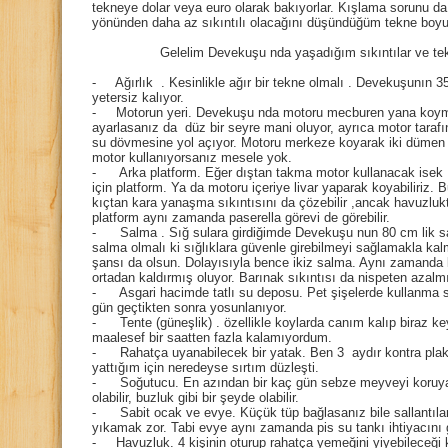
tekneye dolar veya euro olarak bakıyorlar. Kışlama sorunu 
yönünden daha az sıkıntılı olacağını düşündüğüm tekne boyu
Gelelim Devekuşu nda yaşadığım sıkıntılar ve teknede
- Ağırlık . Kesinlikle ağır bir tekne olmalı . Devekuşunın 35
yetersiz kalıyor.
- Motorun yeri. Devekuşu nda motoru mecburen yana koym
ayarlasanız da düz bir seyre mani oluyor, ayrıca motor tarafı
su dövmesine yol açıyor. Motoru merkeze koyarak iki dümen p
motor kullanıyorsanız mesele yok.
- Arka platform. Eğer dıştan takma motor kullanacak isek
için platform. Ya da motoru içeriye livar yaparak koyabiliriz.
kıçtan kara yanaşma sıkıntısını da çözebilir ,ancak havuzlu
platform aynı zamanda paserella görevi de görebilir.
- Salma . Sığ sulara girdiğimde Devekuşu nun 80 cm lik salm
salma olmalı ki sığlıklara güvenle girebilmeyi sağlamakla 
şansı da olsun. Dolayısıyla bence ikiz salma. Aynı zamanda 
ortadan kaldırmış oluyor. Barınak sıkıntısı da nispeten azalm
- Asgari hacimde tatlı su deposu. Pet şişelerde kullanma 
gün geçtikten sonra yosunlanıyor.
- Tente (güneşlik) . özellikle koylarda canım kalıp biraz key
maalesef bir saatten fazla kalamıyordum.
- Rahatça uyanabilecek bir yatak. Ben 3 aydır kontra plak 
yattığım için neredeyse sırtım düzleşti.
- Soğutucu. En azından bir kaç gün sebze meyveyi koruyaca
olabilir, buzluk gibi bir şeyde olabilir.
- Sabit ocak ve evye. Küçük tüp bağlasanız bile sallantılar
yıkamak zor. Tabi evye aynı zamanda pis su tankı ihtiyacını ge
- Havuzluk. 4 kişinin oturup rahatça yemeğini yiyebileceği 