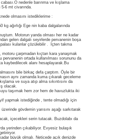
da cabası.O nedenle barınma ve kışlama
 5-6 mt civarında.
 olmasını istediklerime :
0 kg ağırlığı Ege nin kaba dalgalarında
uştum. Motorun yanda olması her ne kadar
ndan gelen dalgalı seyirlerde pervanenin boşa
alası kulanlar çözülebilir . İçten takma
 , motoru çarpmadan kıçtan kara yanaşmak
 Bu pervanenin ortada kullanılması sorununu da
kta kaybedilecek alanı hesaplayarak.Bu
asını bile birkaç defa çarptım. Öyle bir
kalmasın aynı zamanda kuma çıkarak geceleme
kışlama ve suya atıp alma sıkıntısını da
ış olacak.
suyu taşımak hem zor hem de havuzlukta iki
if yapmak istediğinde , tente olmadığı için
üzerinde gövdemin yarısını aşağı sarkıtarak
k, içecekleri serin tutacak. Buzdolabı da
da yerinden çıkabiliyor. Evyesiz bulaşık
tiriryor.
kadar büyük olmalı. Neticede açık denizde