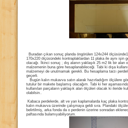
Buradan çıkan sonuç planda öngörülen 124x244 ölçüsünde15 
170x220 ölçüsündeki kontraplaklardan 11 plaka ile aynı işin g
olacağı. İkinci sonuç ; dış alanın yaklaşık 25 m2 lik bir alan 
malzemenin buna göre hesaplanabileceği. Tabi ki dışa kullan
malzemeyi de unutmamak gerekli. Bu hesaplama tarzı perdeler
geçerli.
Bugün kalın mukavva satın alarak hazırladığım ölçülere göre
tutulur bir makete başlamış olacağım. Tabi ki her aşamasında
kullanılan parçaların yaklaşık alan ölçüleri olacak ki ilerid
olabilsin..
Kabaca perdelerde, alt ve yan kaplamalarda kaç plaka kontrap
kalın mukavva üzerinde çalışmaya geldi sıra. Plandaki ölçüle
belirtilmiş, arka fonda da o perdenin üzerine sonradan eklenece
paftasında bulamıyabiliyorum.