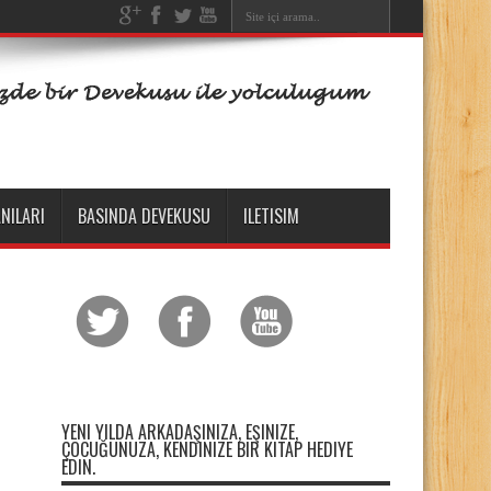
NILARI
BASINDA DEVEKUSU
ILETISIM
YENI YILDA ARKADAŞINIZA, EŞINIZE,
ÇOCUĞUNUZA, KENDINIZE BIR KITAP HEDIYE
EDIN.