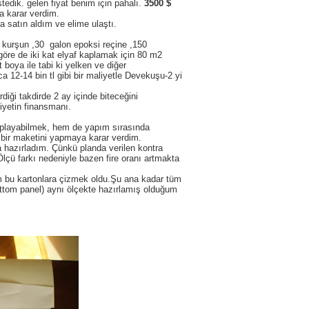
stedik. gelen fiyat benim için pahalı.
3500 $
a karar verdim.
a satın aldım ve elime ulaştı.
 kurşun ,30 galon epoksi reçine ,150
re de iki kat elyaf kaplamak için 80 m2
boya ile tabi ki yelken ve diğer
 12-14 bin tl gibi bir maliyetle Devekuşu-2 yi
iği takdirde 2 ay içinde biteceğini
yetin finansmanı.
playabilmek, hem de yapım sırasında
bir maketini yapmaya karar verdim.
 hazırladım. Çünkü planda verilen kontra
lçü farkı nedeniyle bazen fire oranı artmakta
m bu kartonlara çizmek oldu.Şu ana kadar tüm
bottom panel) aynı ölçekte hazırlamış olduğum