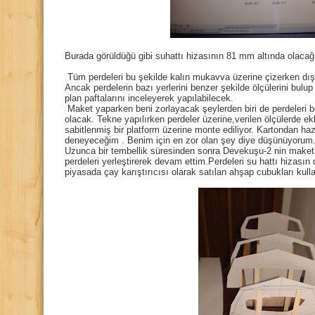
Burada görüldüğü gibi suhattı hizasının 81 mm altında olacağ
Tüm perdeleri bu şekilde kalın mukavva üzerine çizerken dış
Ancak perdelerin bazı yerlerini benzer şekilde ölçülerini bul
plan paftalarını inceleyerek yapılabilecek.
Maket yaparken beni zorlayacak şeylerden biri de perdeleri bel
olacak. Tekne yapılırken perdeler üzerine,verilen ölçülerde ek
sabitlenmiş bir platform üzerine monte ediliyor. Kartondan hazı
deneyeceğim . Benim için en zor olan şey diye düşünüyorum
Uzunca bir tembellik süresinden sonra Devekuşu-2 nin maketi
perdeleri yerleştirerek devam ettim.Perdeleri su hattı hizası
piyasada çay karıştırıcısı olarak satılan ahşap cubukları kull