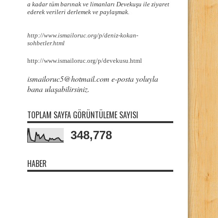
a kadar tüm barınak ve limanları Devekuşu ile ziyaret
ederek verileri derlemek ve paylaşmak.
http://www.ismailoruc.org/p/deniz-kokan-
sohbetler.html
http://www.ismailoruc.org/p/devekusu.html
ismailoruc5@hotmail.com e-posta yoluyla
bana ulaşabilirsiniz.
TOPLAM SAYFA GÖRÜNTÜLEME SAYISI
348,778
HABER