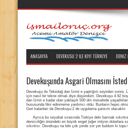
ANASAYFA
DEVEKUSU 2 ILE KIYI TÜRKIYE
DENIZ
Devekuşunda Asgari Olmasını İsted
Devekuşu ile Tekirdağ dan İzmir e yaptığım seyirden sonra ,Ü
için nasıl bir tekne olmalı diye düşündüm. Devekuşu 4.92 boyu
dan İzmir e kadar olan yaklaşık 500 dm mesafede yaşadıklar
hususunda fikir edinmeme yardımcı oldu. Bunların hepsi olma
Geri kalanları da Devekuşu-2 de uygulama şansım olacakt
Ayrıca bu seyahat sırasında Türkiye deki barınak sıkıntıs
denizciliğin önündeki en büyük engel (eğer milyon dolarlara sa
sıkıntısı. Devekuşu na bile çok yerde zor yer buldum ki topu 