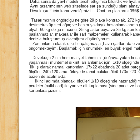
Daha sonra da yavl modeli tercih ettiğimizi bildirdik ve fiyat i
Aynı tasarımcının web sitesinde satışa sunduğu planı almay
Devekuşu-2 için karar verdiğimiz Litl-Coot un planlarını
195$
Tasarımcının öngördiğü ne göre 29 plaka kontraplak, 272 kg
desimetreküp sert ağaç ve benim yaklaşık hesaplamalarıma gö
elyaf, 60 kg dolgu macunu, 25 kg astar boya ve 25 kg son kat 
paslanmazlar, makaralar ile sarf malzemeleri kullanarak kabaca
denizle buluşturmuş olacağımı düşünüyorum
Zamanlama olarak sıkı bir çalışmayla ,hava şartları da elverd
öngörmekteyim. Başlamak için önümdeki en büyük engel mali
Devekuşu-2 nin hem maliyet tahminini ,doğruya yakın hesa
yaşanması muhtemel sıkıntıları anlamak için 1/10 ölçeğinde 
İlk iş olarak narmal kartondan 17x22 ebadında 20 adet parça
ölçüleri 240x120 ama türkiyede rahat bululan ölçü 170x 220. Ö
bazen de azalmakta.
İkinci adımda plandaki ölçüleri 1/10 ölçeğinde hazırladığı
perdeler (bulkhead) ile yan ve alt kaplamayı (side panel ve 
kartonlara çizdim.