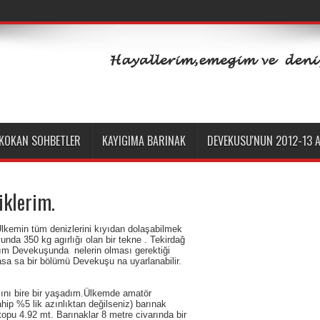
 KOKAN SOHBETLER
KAYIGIMA BARINAK
DEVEKUSU'NUN 2012-13 A
iklerim.
lkemin tüm denizlerini kıyıdan dolaşabilmek
nda 350 kg agırlığı olan bir tekne . Tekirdağ
ım Devekuşunda nelerin olması gerektiği
sa sa bir bölümü Devekuşu na uyarlanabilir.
ır.
ını bire bir yaşadım.Ülkemde amatör
hip %5 lik azınlıktan değilseniz) barınak
topu 4.92 mt. Barınaklar 8 metre civarında bir