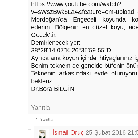
https://www.youtube.com/watch?
v=sWszBwk5La4&feature=em-upload_
Mordoğan'da Engeceli koyunda kon
ederim. Bölgenin en güzel koyu, ade
Göcek'tir.
Demirlenecek yer:
38°28'14.07"K 26°35'59.55"D
Ayrıca ana koyun içinde ihtiyaçlarınız iç
Benim teknem de genelde büfenin önün
Teknenin arkasındaki evde oturuyoruz
bekleriz.
Dr.Bora BİLGİN
Yanıtla
Yanıtlar
İsmail Oruç
25 Şubat 2016 21: