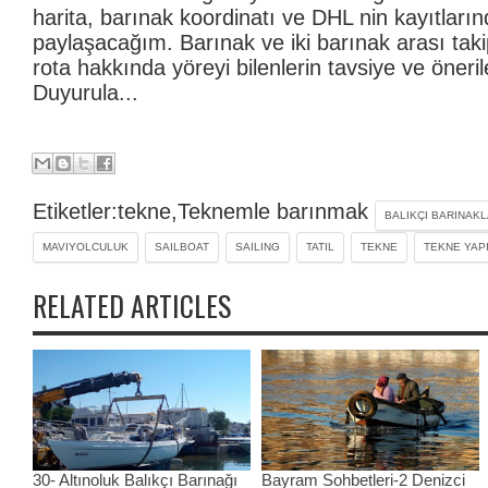
harita, barınak koordinatı ve DHL nin kayıtlarında
paylaşacağım. Barınak ve iki barınak arası tak
rota hakkında yöreyi bilenlerin tavsiye ve önerile
Duyurula...
Etiketler:tekne,Teknemle barınmak
BALIKÇI BARINAKL
MAVIYOLCULUK
SAILBOAT
SAILING
TATIL
TEKNE
TEKNE YAP
RELATED ARTICLES
30- Altınoluk Balıkçı Barınağı
Bayram Sohbetleri-2 Denizci