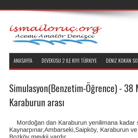
ANASAYFA
DEVEKUSU 2 ILE KIYI TÜRKIYE
DENIZ KOKAN SO
Simulasyon(Benzetim-Öğrence) - 38
Karaburun arası
Mordoğan dan Karaburun yenilimana kadar s
Kaynarpınar,Ambarseki,Saipköy, Karaburun ve y
Bozköy mevkii vardır.