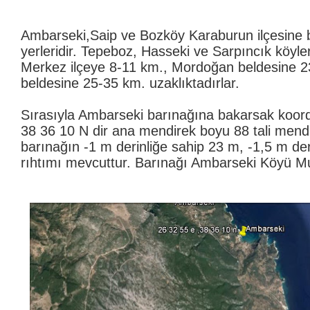
Ambarseki,Saip ve Bozköy Karaburun ilçesine b
yerleridir. Tepeboz, Hasseki ve Sarpıncık köyleri
Merkez ilçeye 8-11 km., Mordoğan beldesine 
beldesine 25-35 km. uzaklıktadırlar.
Sırasıyla Ambarseki barınağına bakarsak koordi
38 36 10 N dir ana mendirek boyu 88 tali mend
barınağın -1 m derinliğe sahip 23 m, -1,5 m deri
rıhtımı mevcuttur. Barınağı Ambarseki Köyü Muh