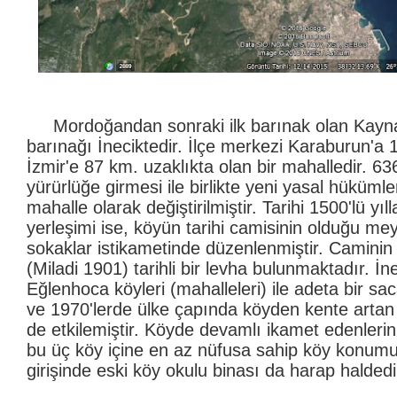
Mordoğandan sonraki ilk barınak olan Kaynar
barınağı İneciktedir. İlçe merkezi Karaburun'a 
İzmir'e 87 km. uzaklıkta olan bir mahalledir. 6
yürürlüğe girmesi ile birlikte yeni yasal hüküml
mahalle olarak değiştirilmiştir. Tarihi 1500'lü yı
yerleşimi ise, köyün tarihi camisinin olduğu me
sokaklar istikametinde düzenlenmiştir. Caminin
(Miladi 1901) tarihli bir levha bulunmaktadır. İ
Eğlenhoca köyleri (mahalleleri) ile adeta bir sa
ve 1970'lerde ülke çapında köyden kente artan
de etkilemiştir. Köyde devamlı ikamet edenlerin
bu üç köy içine en az nüfusa sahip köy konumu
girişinde eski köy okulu binası da harap haldedi