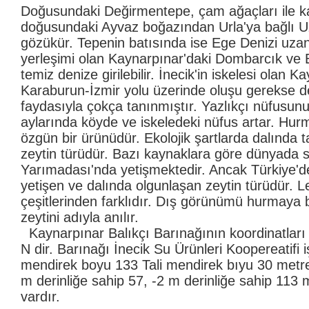
Doğusundaki Değirmentepe, çam ağaçları ile ka
doğusundaki Ayvaz boğazından Urla'ya bağlı U
gözükür. Tepenin batısında ise Ege Denizi uzan
yerleşimi olan Kaynarpınar'daki Dombarcık ve 
temiz denize girilebilir. İnecik'in iskelesi olan 
Karaburun-İzmir yolu üzerinde oluşu gerekse d
faydasıyla çokça tanınmıştır. Yazlıkçı nüfusunu
aylarında köyde ve iskeledeki nüfus artar. Hur
özgün bir ürünüdür. Ekolojik şartlarda dalında ta
zeytin türüdür. Bazı kaynaklara göre dünyada
Yarımadası'nda yetişmektedir. Ancak Türkiye'
yetişen ve dalında olgunlaşan zeytin türüdür. L
çeşitlerinden farklıdır. Dış görünümü hurmaya 
zeytini adıyla anılır.
Kaynarpınar Balıkçı Barınağının koordinatları
N dir. Barınağı İnecik Su Ürünleri Koopereatifi 
mendirek boyu 133 Tali mendirek bıyu 30 metre
m derinliğe sahip 57, -2 m derinliğe sahip 113 
vardır.