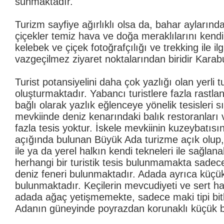
sunmaktadır.
Turizm sayfiye ağırlıklı olsa da, bahar aylarınd
çiçekler temiz hava ve doğa meraklılarını kendi
kelebek ve çiçek fotoğrafçılığı ve trekking ile ilgi
vazgeçilmez ziyaret noktalarından biridir Karab
Turist potansiyelini daha çok yazlığı olan yerli tu
oluşturmaktadır. Yabancı turistlere fazla rast
bağlı olarak yazlık eğlenceye yönelik tesisleri sın
mevkiinde deniz kenarındaki balık restoranları 
fazla tesis yoktur. İskele mevkiinin kuzeybatısı
açığında bulunan Büyük Ada turizme açık olup,
ile ya da yerel halkın kendi tekneleri ile sağlan
herhangi bir turistik tesis bulunmamakta sadec
deniz feneri bulunmaktadır. Adada ayrıca küçü
bulunmaktadır. Keçilerin mevcudiyeti ve sert h
adada ağaç yetişmemekte, sadece maki tipi bitki
Adanın güneyinde poyrazdan korunaklı küçük bir